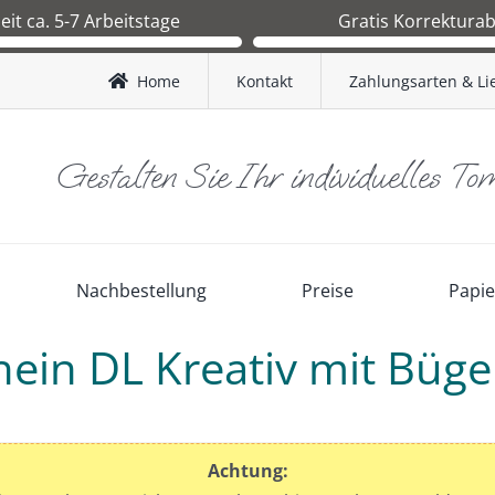
zeit ca. 5-7 Arbeitstage
Gratis Korrektura
 Druckfreigabe ca.1-2 Arbeitstage.
Sie erhalten nach Bestelleingang 
nd BRD ca. 3-4 Werktage.
Korrekturabzug zur Kontrolle. Erst
Home
Kontakt
Zahlungsarten & Li
and AT ca. 4-5 Werktage.
Ihnen freigegeben wird, starten
Produktion.
Gestalten Sie Ihr individuelles To
Nachbestellung
Preise
Papi
in DL Kreativ mit Büge
Achtung: