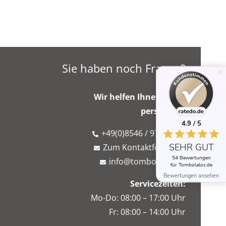
Sie haben noch Fragen?
Wir helfen Ihnen gerne
persönlich!
4.9 / 5
+49(0)8546 / 975 766 7
SEHR GUT
Zum Kontaktformular
54 Bewertungen
info@tombolalos.de
für Tombolalos.de
Bewertungen ansehen
Servicezeiten:
Mo-Do: 08:00 – 17:00 Uhr
Fr: 08:00 – 14:00 Uhr