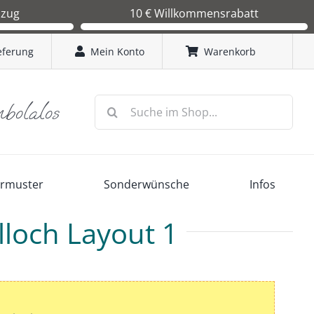
bzug
10 € Willkommensrabatt
in Kürze einen
Sie erhalten bei Ihrer Erstbestellung einen 10 €
 wenn dieser von
Gutschein. Code: TombolaLos2026
eferung
Mein Konto
Warenkorb
 wir mit der
Suche
mbolalos
nach:
ermuster
Sonderwünsche
Infos
lloch Layout 1