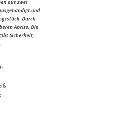
hen aus zwei
 ausgehändigt
und
ungsstück.
Durch
beren Abriss. Die
ibt Sicherheit,
.
cm
eiß
k