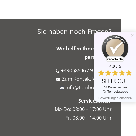
Sie haben noch Fragen?
Wir helfen Ihnen gerne
persönlich!
4.9 / 5
+49(0)8546 / 975 766 7
Zum Kontaktformular
SEHR GUT
info@tombolalos.de
54 Bewertungen
für Tombolalos.de
Bewertungen ansehen
Servicezeiten:
Mo-Do: 08:00 – 17:00 Uhr
Fr: 08:00 – 14:00 Uhr