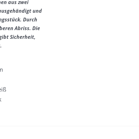
hen aus zwei
 ausgehändigt
und
ungsstück.
Durch
beren Abriss. Die
ibt Sicherheit,
.
cm
eiß
k