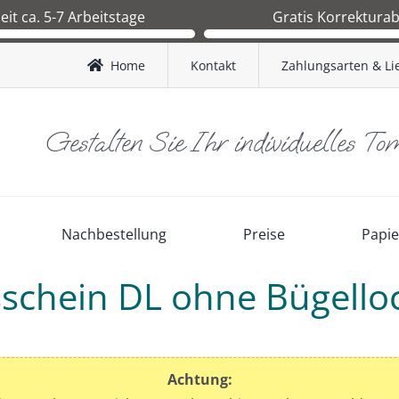
zeit ca. 5-7 Arbeitstage
Gratis Korrektura
 Druckfreigabe ca.1-2 Arbeitstage.
Sie erhalten nach Bestelleingang 
nd BRD ca. 3-4 Werktage.
Korrekturabzug zur Kontrolle. Erst
Home
Kontakt
Zahlungsarten & Li
and AT ca. 4-5 Werktage.
Ihnen freigegeben wird, starten
Produktion.
Gestalten Sie Ihr individuelles To
Nachbestellung
Preise
Papi
schein DL ohne Bügelloc
Achtung: