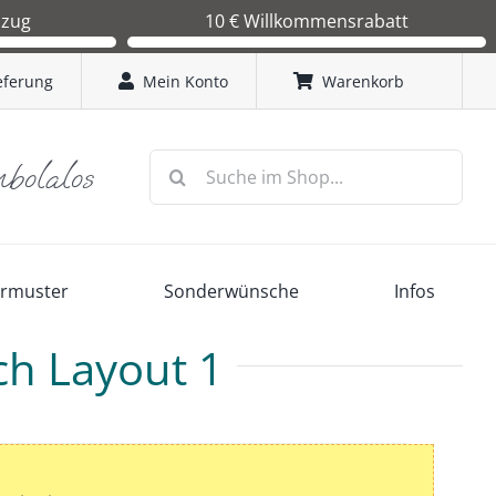
bzug
10 € Willkommensrabatt
in Kürze einen
Sie erhalten bei Ihrer Erstbestellung einen 10 €
 wenn dieser von
Gutschein. Code: TombolaLos2026
eferung
Mein Konto
Warenkorb
 wir mit der
Suche
mbolalos
nach:
ermuster
Sonderwünsche
Infos
h Layout 1