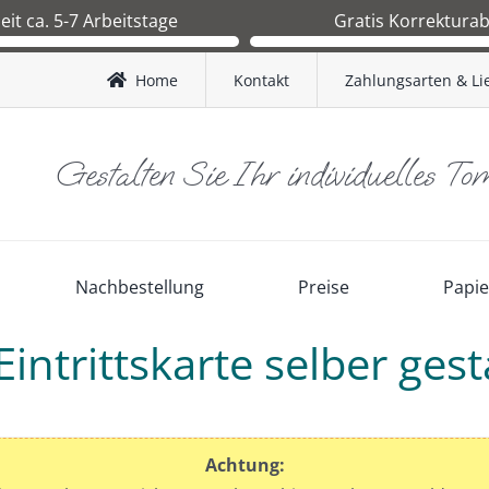
zeit ca. 5-7 Arbeitstage
Gratis Korrektura
 Druckfreigabe ca.1-2 Arbeitstage.
Sie erhalten nach Bestelleingang 
nd BRD ca. 3-4 Werktage.
Korrekturabzug zur Kontrolle. Erst
Home
Kontakt
Zahlungsarten & Li
and AT ca. 4-5 Werktage.
Ihnen freigegeben wird, starten
Produktion.
Gestalten Sie Ihr individuelles To
Nachbestellung
Preise
Papi
Eintrittskarte selber gest
Achtung: