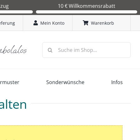
bzug
10 € Willkommensrabatt
in Kürze einen
Sie erhalten bei Ihrer Erstbestellung einen 10 €
 wenn dieser von
Gutschein. Code: TombolaLos2026
eferung
Mein Konto
Warenkorb
 wir mit der
Suche
mbolalos
nach:
ermuster
Sonderwünsche
Infos
alten