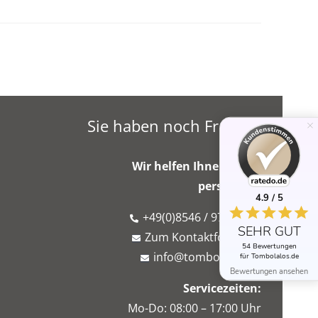
Sie haben noch Fragen?
Wir helfen Ihnen gerne
persönlich!
4.9 / 5
+49(0)8546 / 975 766 7
SEHR GUT
Zum Kontaktformular
54 Bewertungen
info@tombolalos.de
für Tombolalos.de
Bewertungen ansehen
Servicezeiten:
Mo-Do: 08:00 – 17:00 Uhr