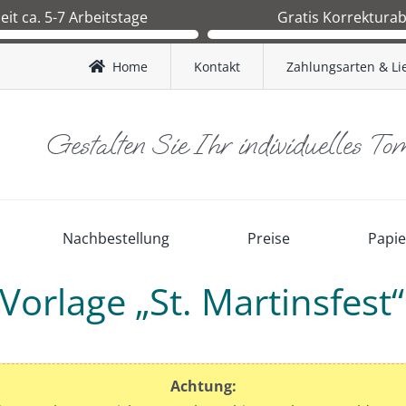
zeit ca. 5-7 Arbeitstage
Gratis Korrektura
 Druckfreigabe ca.1-2 Arbeitstage.
Sie erhalten nach Bestelleingang 
nd BRD ca. 3-4 Werktage.
Korrekturabzug zur Kontrolle. Erst
Home
Kontakt
Zahlungsarten & Li
and AT ca. 4-5 Werktage.
Ihnen freigegeben wird, starten
Produktion.
Gestalten Sie Ihr individuelles To
Nachbestellung
Preise
Papi
-Vorlage „St. Martinsfest
Achtung: