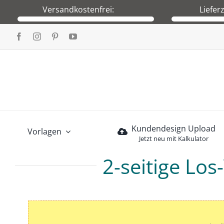
Skip
Versandkostenfrei:
Liefer
to
Wir versenden versandkostenfrei innerhalb
Produktion nach
content
von Deutschland und auch nach Österreich.
Versa
Vers
Kundendesign Upload
Vorlagen
Jetzt neu mit Kalkulator
2-seitige Los