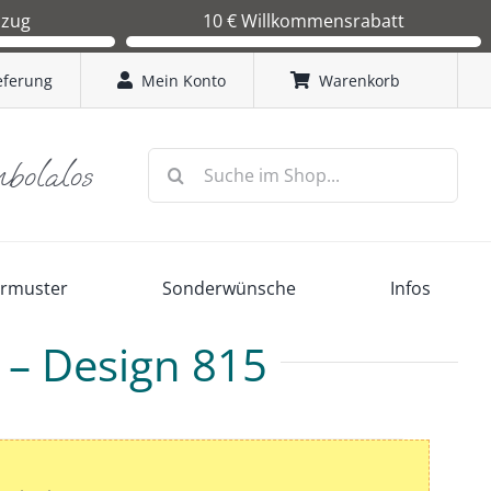
bzug
10 € Willkommensrabatt
in Kürze einen
Sie erhalten bei Ihrer Erstbestellung einen 10 €
 wenn dieser von
Gutschein. Code: TombolaLos2026
eferung
Mein Konto
Warenkorb
 wir mit der
Suche
mbolalos
nach:
ermuster
Sonderwünsche
Infos
“ – Design 815