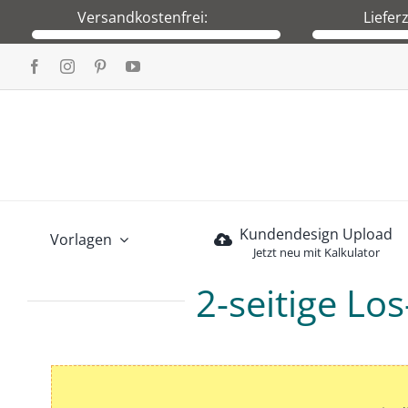
Skip
Versandkostenfrei:
Liefer
to
Wir versenden versandkostenfrei innerhalb
Produktion nach
content
von Deutschland und auch nach Österreich.
Versa
Vers
Kundendesign Upload
Vorlagen
Jetzt neu mit Kalkulator
2-seitige Lo