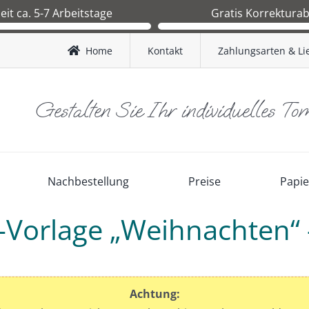
zeit ca. 5-7 Arbeitstage
Gratis Korrektura
 Druckfreigabe ca.1-2 Arbeitstage.
Sie erhalten nach Bestelleingang 
nd BRD ca. 3-4 Werktage.
Korrekturabzug zur Kontrolle. Erst
Home
Kontakt
Zahlungsarten & Li
and AT ca. 4-5 Werktage.
Ihnen freigegeben wird, starten
Produktion.
Gestalten Sie Ihr individuelles To
Nachbestellung
Preise
Papi
s-Vorlage „Weihnachten“
Achtung: