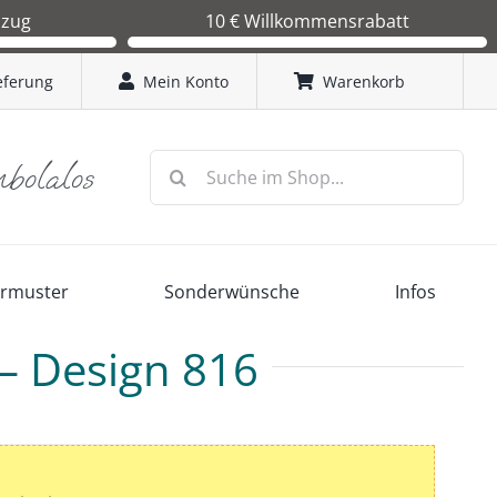
bzug
10 € Willkommensrabatt
in Kürze einen
Sie erhalten bei Ihrer Erstbestellung einen 10 €
 wenn dieser von
Gutschein. Code: TombolaLos2026
eferung
Mein Konto
Warenkorb
 wir mit der
Suche
mbolalos
nach:
ermuster
Sonderwünsche
Infos
 – Design 816